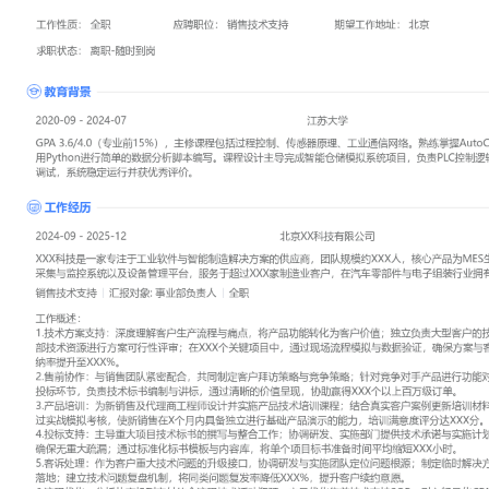
工作性质: 全职
应聘职位: 销售技术支持
期望工作地址: 北京
期望薪资: 8
求职状态: 离职-随时到岗
工作经历
2024-09
-
2025-12
北京XX科技有限公司
XXX科技是一家专注于工业软件与智能制造解决方案的供应商，团队
产品为MES生产执行系统、SCADA数据采集与监控系统以及设备管
XXX家制造业客户，在汽车零部件与电子组装行业拥有较高市场份额
销售技术支持
汇报对象：部门总监
工作概述：
1.技术方案支持：深度理解客户生产流程与痛点，将产品功能转化为
大型客户的技术交流与方案撰写，组织内部技术资源进行方案可行性评
项目中，通过现场流程模拟与数据验证，确保方案与客户需求匹配，
升至XXX%。