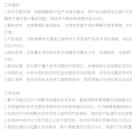
工作概述：
1.技术方案支持：深度理解客户生产流程与痛点，将产品功能转化为客户价
确保方案与客户需求匹配，将技术方案采纳率提升至XXX%。
2.售前协作：与销售团队紧密配合，共同制定客户拜访策略与竞争策略；针
订单。
3.产品培训：为新销售及代理商工程师设计并实施产品技术培训课程；结
分达XXX分。
4.投标支持：主导重大项目技术标书的撰写与整合工作；协调研发、实施部
小时。
5.客诉处理：作为客户重大技术问题的升级接口，协调研发与实施团队定位
6.流程优化：分析从商机到交付的全流程技术活动瓶颈，主导优化售前技术支
7.团队培养：担任初级技术支持工程师的导师，制定带教计划并分享实战经
工作业绩：
1.累计为超过XXX个销售项目提供技术支持，直接贡献年度销售合同额超过X
2.主导编写的技术方案在关键项目中采纳率超过XXX%，平均销售周期缩短XX
3.完成对XXX名销售及合作伙伴工程师的产品培训，培训后产品演示成功率提
4.支持并中标XXX个百万级以上的大型项目，技术标书得分率维持在XXX%以
5.高效处理XXX起重大技术客诉，客户满意度回升至XXX分，保障了XXX家