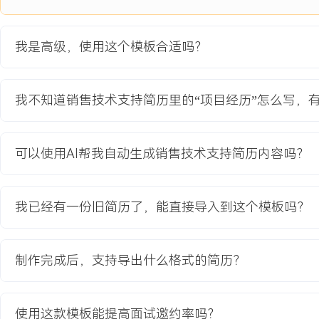
交付率仅为XX%。项目需整合MES、SCADA及设备接口，实现生产
临多品牌设备协议兼容、与客户原有ERP系统数据实时同步等挑战。
我是高级，使用这个模板合适吗？
项目职责：
1.需求对接：作为售前技术负责人，牵头与客户生产、IT、质量等多
调研，将模糊的业务诉求转化为XXX条清晰的产品功能需求与技术规
我不知道销售技术支持简历里的“项目经历”怎么写，
2.方案设计：主导设计整体技术架构与实施方案，明确系统集成点与
议不统一的问题，设计边缘网关数据采集方案，降低实施复杂度。
3.技术验证：在实验室环境搭建模拟产线，复现核心生产场景，完成
可以使用AI帮我自动生成销售技术支持简历内容吗？
溯、停机管理）的POC验证，取得客户关键决策人认可。
4.标书与答辩：负责技术方案全篇撰写，并作为主答辩人参与XXX轮
技术优势与实施保障，有效化解客户对数据实时性的疑虑。
我已经有一份旧简历了，能直接导入到这个模板吗？
项目业绩：
1.成功助力销售团队赢得合同额XXX万元的战略订单，成为公司在该
制作完成后，支持导出什么格式的简历？
2.通过POC验证，将客户对关键功能可行性的疑虑打消，技术评分位
3.项目设计的标准化集成方案被复用至后续X个同类项目中，平均售
XXX%。
使用这款模板能提高面试邀约率吗？
4.项目上线后，帮助客户实现生产数据实时化，订单交付率提升至XX