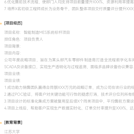
6.优化售前技术流程，使部门人均支持项目数量提升XXX%，资源利用率提高
7.培养X名初级工程师成长为业务骨干，团队整体项目交付质量评分提升XXX
[项目经历]
项目名称：智能制造MES系统标杆项目
担任角色：
项目负责人
项目背景：
项目内容：
公司年度战略项目，旨在为某头部汽车零部件制造商打造全流程数字化车间
SCADA及设备接口，实现生产透明化与过程追溯，面临多品牌设备协议兼容
项目业绩：
项目业绩：
1.成功助力销售团队赢得合同额XXX万元的战略订单，成为公司在该行业的
2.通过POC验证，将客户对关键功能可行性的疑虑打消，技术评分位列所有
3.项目设计的标准化集成方案被复用至后续X个同类项目中，平均售前方案设
4.项目上线后，帮助客户实现生产数据实时化，订单交付率提升至XXX%，
[教育背景]
江苏大学