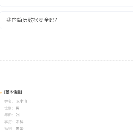
标。
我的简历数据安全吗？
教育背景
2020-09
-
2024-07
江苏大学
GPA 3.6/4.0（专业前15%），主修课程包括过程控制、传感器原
掌握AutoCAD用于电气图纸绘制，可使用Python进行简单的数据
主导完成智能仓储模拟系统项目，负责PLC控制逻辑设计与上位机监
统稳定运行并获优秀评价。
自我评价
[基本信息]
专业背景：拥有X年工业软件领域销售技术支持经验，深耕制造业数
姓名：
陈小湾
求洞察、方案设计到技术答辩的全流程，累计支持商业合同额超XXX
性别：
男
长将复杂产品技术转化为客户业务价值，主导撰写XXX余份定制化方
年龄：
26
超XXX%，平均助力销售周期缩短XXX%。客户支持：具备处理高层
学历：
本科
婚姻：
未婚
能力，通过快速响应与根因分析，挽回XXX个重点客户，客户满意度