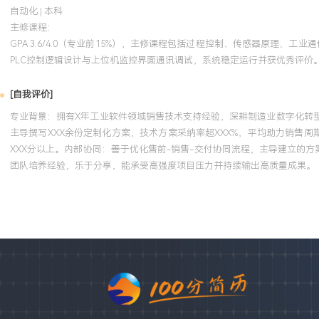
自动化 | 本科
主修课程：
GPA 3.6/4.0（专业前15%），主修课程包括过程控制、传感器原理、
PLC控制逻辑设计与上位机监控界面通讯调试，系统稳定运行并获优秀评价
[自我评价]
专业背景：拥有X年工业软件领域销售技术支持经验，深耕制造业数字化转
主导撰写XXX余份定制化方案，技术方案采纳率超XXX%，平均助力销售
XXX分以上。内部协同：善于优化售前-销售-交付协同流程，主导建立的
团队培养经验，乐于分享，能承受高强度项目压力并持续输出高质量成果。