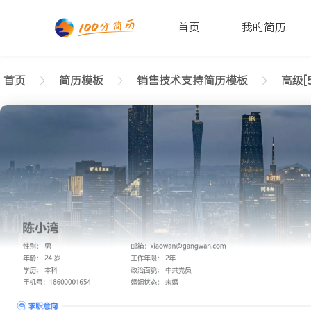
首页
我的简历
首页
简历模板
销售技术支持简历模板
高级[5
返回样式图
正在查看高级销售技术支持格调简历模板文字版
陈小湾
性别: 男
年龄: 26
学历: 本科
婚姻状态: 未婚
工作年限: 4年
政治面貌: 党
邮箱: xiaowan@gangwan.com
电话号码: 18600001654
求职意向