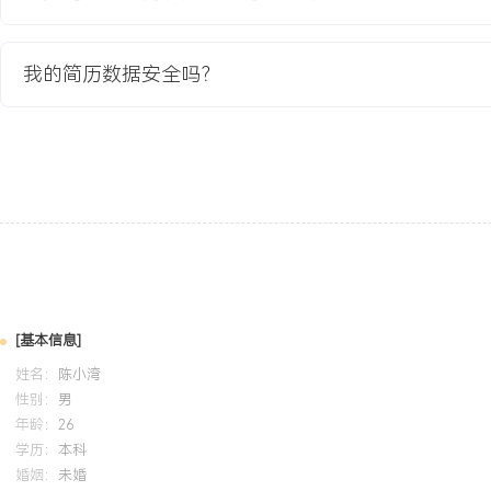
专业背景：具备通信工程专业基础，通过实习与项目经历，初步形成
持相结合的能力，在支持销售完成XXX场产品演示、独立处理XXX
加深了对企业级硬件产品从售前到售后全流程的理解。技能与潜力：
我的简历数据安全吗？
细节并将其转化为销售人员与客户易于理解的语言，擅长通过制作清
指南来提升沟通效率；具备基础的问题分析与解决能力，能通过建立
经验沉淀为可复用的支持资产。个人特质：沟通耐心细致，乐于协助
适应销售支持岗位快节奏、多任务并行的要求，对将技术价值转化为
趣。
培训经历
2024-09
-
2025-12
岗湾培训中心
HCI
[基本信息]
系统学习了云计算基础、虚拟化技术及主流云服务模型，将云平台资
姓名：
陈小湾
校内项目，优化了物联网平台后端服务的部署架构。在模拟方案设计
性别：
男
拟网络与存储资源，使项目原型在有限预算下的可用性得到提升。
年龄：
26
学历：
本科
婚姻：
未婚