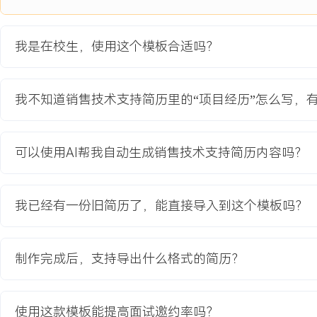
问题排查步骤。
项目业绩：
我是在校生，使用这个模板合适吗？
1.项目成果获得校方认可，成功在XXX间教室完成试点部署，平台日
人。
2.通过优化操作流程，将管理员配置一间教室设备的时间从XXX分钟
我不知道销售技术支持简历里的“项目经历”怎么写，
3.项目获得校级创新创业大赛二等奖，并获得XXX元经费支持用于后
教育背景
可以使用AI帮我自动生成销售技术支持简历内容吗？
2020-09
-
2024-07
南京邮电大学
GPA X.XX/X.X（专业前XX%），主修计算机网络、通信原理、信
我已经有一份旧简历了，能直接导入到这个模板吗？
练掌握Wireshark进行基础网络协议分析，能使用Python进行数据
程设计中，负责搭建基于ESP32的温湿度监控节点，并通过MQTT协
器，完成了从数据采集到可视化展示的全流程。
制作完成后，支持导出什么格式的简历？
自我评价
使用这款模板能提高面试邀约率吗？