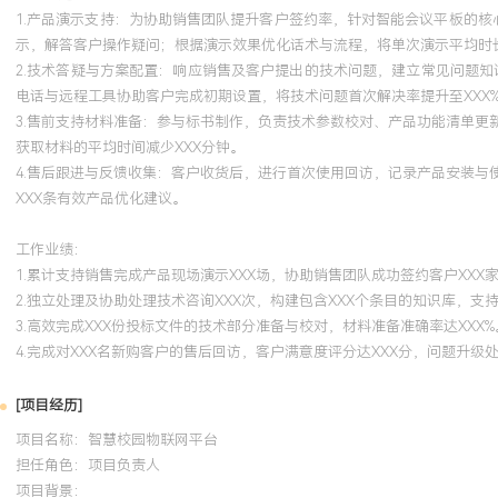
1.产品演示支持：为协助销售团队提升客户签约率，针对智能会议平板的核
示，解答客户操作疑问；根据演示效果优化话术与流程，将单次演示平均时长缩
2.技术答疑与方案配置：响应销售及客户提出的技术问题，建立常见问题知
电话与远程工具协助客户完成初期设置，将技术问题首次解决率提升至XXX
3.售前支持材料准备：参与标书制作，负责技术参数校对、产品功能清单
获取材料的平均时间减少XXX分钟。
4.售后跟进与反馈收集：客户收货后，进行首次使用回访，记录产品安装
XXX条有效产品优化建议。
工作业绩：
1.累计支持销售完成产品现场演示XXX场，协助销售团队成功签约客户XXX
2.独立处理及协助处理技术咨询XXX次，构建包含XXX个条目的知识库，支
3.高效完成XXX份投标文件的技术部分准备与校对，材料准备准确率达XXX%
4.完成对XXX名新购客户的售后回访，客户满意度评分达XXX分，问题升级处
[项目经历]
项目名称：智慧校园物联网平台
担任角色：
项目负责人
项目背景：