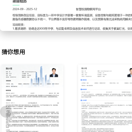
2.技术答疑与方案配置：响应销售及客户提出的技术问题，建立常见
件、软件、网络三类归档；针对客户现有办公环境，使用Visio绘制
连接示意图，提供适配的配置方案；通过电话与远程工具协助客户完
问题首次解决率提升至XXX%。
3.售前支持材料准备：参与标书制作，负责技术参数校对、产品功能
表格维护；为销售拜访准备产品彩页、成功案例集及报价单；管理并
全部技术文档，确保版本统一，使得销售获取材料的平均时间减少XX
猜你想用
4.售后跟进与反馈收集：客户收货后，进行首次使用回访，记录产品
题；将复杂技术问题升级至研发部门，并跟踪处理进度直至闭环；定
优先级分类后提交给产品经理，累计贡献了XXX条有效产品优化建议
工作业绩：
1.累计支持销售完成产品现场演示XXX场，协助销售团队成功签约客户
2.独立处理及协助处理技术咨询XXX次，构建包含XXX个条目的知
升。
3.高效完成XXX份投标文件的技术部分准备与校对，材料准备准确率达
4.完成对XXX名新购客户的售后回访，客户满意度评分达XXX分，
XXX%。