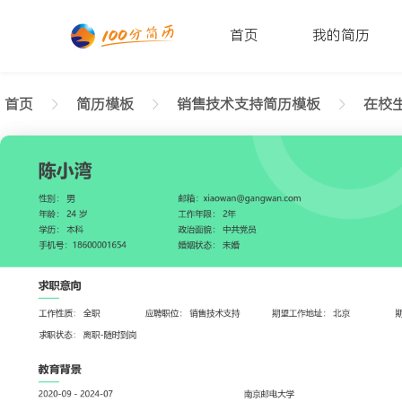
首页
我的简历
首页
简历模板
销售技术支持简历模板
在校生
返回样式图
正在查看在校生销售技术支持整洁简历模板文字版
陈小湾
性别: 男
年龄: 26
学历: 本科
婚姻状态: 未婚
工作年限: 4年
政治面貌: 党
邮箱: xiaowan@gangwan.com
电话号码: 18600001654
求职意向