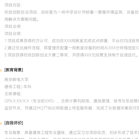
项目内容：
校级创新创业项目，目标是为一所中学设计并部署一套集环境监测、设备控
用解决方案等问题。
项目业绩：
项目业绩：
1.项目成果获得校方认可，成功在XXX间教室完成试点部署，平台日均活跃用
2.通过优化操作流程，将管理员配置一间教室设备的时间从XXX分钟缩短至X
3.项目获得校级创新创业大赛二等奖，并获得XXX元经费支持用于后续迭代
[教育背景]
南京邮电大学
通信工程 | 本科
主修课程：
GPA X.XX/X.X（专业前XX%），主修计算机网络、通信原理、信号与系统
监控节点，并通过MQTT协议将数据上传至服务器，完成了从数据采集到可
[自我评价]
专业背景：具备通信工程专业基础，通过实习与项目经历，初步形成了技术理