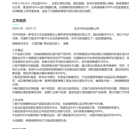
工作性质: 全职
应聘职位: 销售技术支持
期望工作地址: 北京
期望薪资: 8
求职状态: 离职-随时到岗
工作经历
2024-09
-
2025-12
北京XX科技有限公司
XXX科技是一家专注于企业级智能办公硬件研发与销售的科技公司，
核心产品为智能会议平板及周边解决方案，已服务于超过XXX家中小
华北区域建立了一定的渠道网络。
销售技术支持
汇报对象：部门总监
工作概述：
1.产品演示支持：为协助销售团队提升客户签约率，针对智能会议平
准化演示材料；通过复盘销售反馈，提炼出XXX个高频演示场景并制作
销售拜访中负责现场设备调试与功能演示，解答客户操作疑问；根据
流程，将单次演示平均时长缩短XXX%，材料复用率提升XXX%。