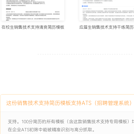
主动离职，希望有更多的工作挑战和涨薪机会。
项目经历
在校生销售技术支持清爽简历模板
应届生销售技术支持干练简历
2024-09
-
2025-12
智慧校园物联网平台
校级创新创业项目，目标是为一所中学设计并部署一套集环境监测、
于一体的物联网演示平台，项目初期面临传感器数据协议不统一、平
师操作困难、以及预算有限无法采购商用解决方案等问题。
项目职责：
1.需求调研：协调走访XXX所中学，与后勤老师及信息技术老师进行
灯光、空调管理的XXX条具体痛点，并整理成需求文档。
2.原型设计与演示：负责平台控制端Web界面的原型设计，使用Axu
这份销售技术支持简历模板支持ATS（招聘管理系统
面向校方进行了XXX次方案演示与调整。
3.硬件测试与联调：协助测试温湿度、光照度等XXX类传感器，记录
协议与稳定性，参与硬件与软件平台的联合调试。
支持。100分简历的所有模板（含这款销售技术支持专用模板
4.用户手册撰写：编写针对学校管理员的设备安装指南与平台操作手册
在企业ATS初筛中能被精准识别与高分抓取。