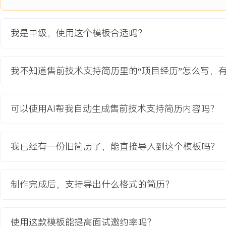
项目职责：
1.需求深度调研：协同销售进行X轮客户高层及技术部门访谈，梳理出
我是中级，使用这个模板合适吗？
隐藏痛点，明确系统集成与数据看板为关键胜负手。
2.整体方案设计：主导设计以我司低代码平台为核心的‘1个平台+N个
整体架构图与数据流图，重点规划了跨系统数据中台方案以解决信息
我不知道售前技术支持简历里的“项目经历”怎么写，
3.POC演示环境搭建：负责概念验证（POC）环境的搭建，模拟园
了能耗分析预警与会议室智能调度两个亮点功能模块。
4.技术标书编制：独立撰写超过XXX页的技术方案标书，详细阐述技
可以使用AI帮我自动生成售前技术支持简历内容吗？
安全体系及售后支持，针对客户痛点设计专属应答策略。
5.现场答辩支持：作为主答辩人参与最终投标讲标，清晰阐述技术优
应对评委提出的XX个关键技术质疑。
我已经有一份旧简历了，能直接导入到这个模板吗？
项目业绩：
1.技术标评分在X家竞争者中排名第一，超出第二名XXX分，为我方最
制作完成后，支持导出什么格式的简历？
标奠定决定性基础。
2.通过POC演示，直观解决了客户对数据整合的疑虑，客户高层对方
X.X/X。
使用这款模板能提高面试邀约率吗？
3.项目中沉淀的智慧园区解决方案模板，后续被复用于X个类似商机