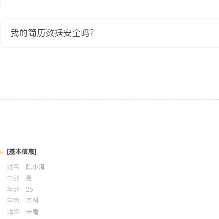
短XXX%。
我的简历数据安全吗？
教育背景
2020-09
-
2024-07
杭州电子科技大学
GPA X.XX/X.X（专业前XX%），主修软件工程、数据库原理、计
与校园智能门禁系统课程设计项目，负责后端API设计与数据库开发，使用
实现用户认证与日志记录功能。熟练使用Visio进行技术架构绘图，掌握
调试。
自我评价
[基本信息]
技术背景：拥有X年一线售前技术支持经验，具备计算机学科背景，
姓名：
陈小湾
SaaS软件、物联网平台及低代码产品的核心技术原理，善于将复杂
性别：
男
业务价值。方案能力：累计输出超XXX份定制化技术方案，精通从需
年龄：
26
投标答辩的全流程，具备独立运作XXX万级项目售前支持的能力，方
学历：
本科
婚姻：
未婚
XXX%。沟通协调：擅长在客户、销售与研发团队之间进行高效沟通