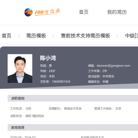
首页
我的简历
首页
简历模板
售前技术支持简历模板
中级[3
返回样式图
正在查看中级售前技术支持高效简历模板文字版
陈小湾
性别: 男
年龄: 26
学历: 本科
婚姻状态: 未婚
工作年限: 4年
政治面貌: 党
邮箱: xiaowan@gangwan.com
电话号码: 18600001654
求职意向