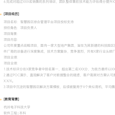
6.完成对超过XXX名销售的系列培训，团队整体售前技术能力评估得分提升X
[项目经历]
项目名称：智慧园区综合管理平台项目投标支持
担任角色：
项目负责人
项目背景：
项目内容：
公司年度重点战略项目，面向一家大型地产集团，旨在为其新建的科技园区打
件厂商的设备进行深度集成，技术方案复杂，竞争激烈，共有X家行业头部
项目业绩：
项目业绩：
1.技术标评分在X家竞争者中排名第一，超出第二名XXX分，为我方最终以X
2.通过POC演示，直观解决了客户对数据整合的疑虑，客户高层对方案认可
X.X/X。
3.项目中沉淀的智慧园区解决方案模板，后续被复用于X个类似商机，平均售
[教育背景]
杭州电子科技大学
软件工程 | 本科