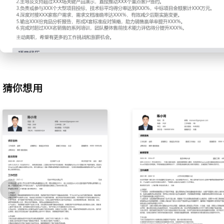
2.产品演示支持：负责标准与定制化产品演示环境的搭建与数据准备
（如制造、零售）设计针对性演示流程与脚本；在销售拜访或线上会
现场解答技术问题并收集反馈；优化演示脚本与互动环节，将演示转化
3.技术答疑与标书制作：响应销售与客户在售前阶段的技术咨询，提
独立编写技术方案章节，整合产品参数、实施服务等内容；参与投标
清技术细节；通过建立常见问题库与标准应答，将单次响应时间平均降
术得分率稳定在XXX%以上。
猜你想用
4.客户需求对接：与销售一同拜访客户，深度挖掘客户业务流程与潜
转化为清晰的产品功能清单与技术实现路径；输出需求规格说明书，
项目实施的基线；定期复盘需求对接要点，提升需求转化准确率至XX
5.竞争分析支持：收集并分析主要竞品的动态、功能与报价信息；制
告，提炼我司产品的优势话术与应对策略；在内部培训中分享分析结
基于分析优化销售工具包，使销售在面对竞品时的有效反击率提升XX
6.内部培训与支持：为销售团队定期举办产品知识、技术亮点及解决
版技术白皮书与销售工具包，方便销售快速查阅；建立销售-技术沟
步产品更新与市场反馈；通过系列培训，销售团队独立完成技术演示的
工作业绩：