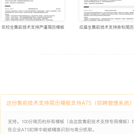
1.独立完成超过XXX个客户技术方案设计，支撑销售完成年度合同额超
2.主导及支持超过XXX场关键产品演示，直接推动XXX个重点客户签
3.负责或参与XXX个大型项目投标，技术标平均得分率达到XXX%，
万元。
在校生售前技术支持严谨简历模板
应届生售前技术支持亲和简历
4.深度对接XXX家客户需求，需求文档准确率达XXX%，有效减少后
5.输出XXX份竞品分析报告，形成X套标准应对策略，助力销售赢单率
6.完成对超过XXX名销售的系列培训，团队整体售前技术能力评估得分
主动离职，希望有更多的工作挑战和涨薪机会。
项目经历
2024-09
-
2025-12
智慧园区综合管理平台项目投
标支持
这份售前技术支持简历模板支持ATS（招聘管理系统
公司年度重点战略项目，面向一家大型地产集团，旨在为其新建的科
理平台，项目预算超XXX万元。项目涉及门禁安防、能耗管理、空间
支持。100分简历的所有模板（含这款售前技术支持专用模板
需要与客户已有的OA系统及X家第三方硬件厂商的设备进行深度集成
在企业ATS初筛中能被精准识别与高分抓取。
争激烈，共有X家行业头部厂商参与投标。