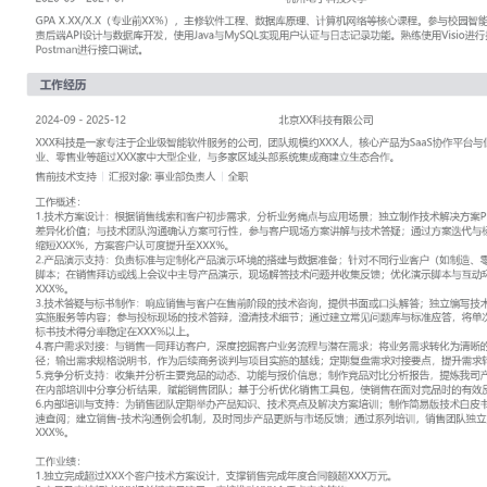
工作性质: 全职
应聘职位: 售前技术支持
期望工作地址: 北京
期望薪资: 8
求职状态: 离职-随时到岗
工作经历
2024-09
-
2025-12
北京XX科技有限公司
XXX科技是一家专注于企业级智能软件服务的公司，团队规模约XXX人
协作平台与低代码开发工具，服务于制造业、零售业等超过XXX家中
域头部系统集成商建立生态合作。
售前技术支持
汇报对象：部门总监
工作概述：
1.技术方案设计：根据销售线索和客户初步需求，分析业务痛点与应
术解决方案PPT与产品原型图，突出产品差异化价值；与技术团队沟
参与客户现场方案讲解与技术答疑；通过方案迭代与标准化，将平均
XXX%，方案客户认可度提升至XXX%。