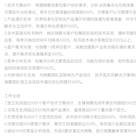
1.技术方案设计：根据销售线索和客户初步需求，分析业务痛点与应用场景
方案迭代与标准化，将平均方案准备时间缩短XXX%，方案客户认可度提升至X
2.产品演示支持：负责标准与定制化产品演示环境的搭建与数据准备；针
脚本与互动环节，将演示转化率提升XXX%。
3.技术答疑与标书制作：响应销售与客户在售前阶段的技术咨询，提供书
应答，将单次响应时间平均降低XXX%，标书技术得分率稳定在XXX%以上。
4.客户需求对接：与销售一同拜访客户，深度挖掘客户业务流程与潜在需
点，提升需求转化准确率至XXX%。
5.竞争分析支持：收集并分析主要竞品的动态、功能与报价信息；制作竞
品时的有效反击率提升XXX%。
6.内部培训与支持：为销售团队定期举办产品知识、技术亮点及解决方案
销售团队独立完成技术演示的比例提升XXX%。
工作业绩：
1.独立完成超过XXX个客户技术方案设计，支撑销售完成年度合同额超XXX
2.主导及支持超过XXX场关键产品演示，直接推动XXX个重点客户签约。
3.负责或参与XXX个大型项目投标，技术标平均得分率达到XXX%，中标项目
4.深度对接XXX家客户需求，需求文档准确率达XXX%，有效减少后期实施变
5.输出XXX份竞品分析报告，形成X套标准应对策略，助力销售赢单率提升XX