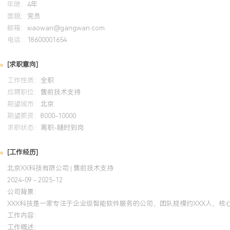
年限：
4年
技术信息并管理多方预期，支撑销售完成超XXX万元年度合同额。抗
面貌：
党员
次客户交流与快节奏项目支持，能在多任务并行下保障输出质量，持
邮箱：
xiaowan@gangwan.com
识沉淀优化工作方法，推动团队售前材料复用率提升XXX%。
电话：
18600001654
培训经历
[求职意向]
工作性质：
全职
2024-09
-
2025-12
岗湾培训中心
应聘职位：
售前技术支持
期望城市：
系统学习了项目管理的标准流程与方法论，并将之应用于大型项目售
北京
期望薪资：
8000-10000
智慧园区等综合项目中，运用范围管理和干系人管理知识，更结构化
求职状态：
离职-随时到岗
源协调，确保复杂方案的设计与交付逻辑清晰，支撑项目中标率提升
[工作经历]
北京XX科技有限公司 | 售前技术支持
2024-09 - 2025-12
公司背景：
XXX科技是一家专注于企业级智能软件服务的公司，团队规模约XXX人，核
工作内容：
工作概述：