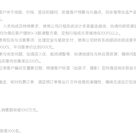
答客户关于线路、价格、签证的疑问；依据客户预算与兴趣点，初步推荐合适产
%。
期、人员构成及特殊要求；使用公司行程系统设计多条备选路线，协调内部资源进
为每位客户提供X-X版调整方案，定制行程成交率维持在XXX%以上。
明费用包含与注意事项；处理定金与尾款支付，使用公司财务系统跟进收款进度
XX%，平均客单价达到XXX元。
变更与突发问题，如酒店入住、航班调整等；协调地接社与供应商资源，确保问题
买意向收集率达XXX%。
统记录客户偏好及重要日期；根据客户标签（如亲子、摄影）定向推送相关新品与
与递送；核对机票订单、酒店预订单等出行文件信息的准确性，确保无误后打包
人销售额突破XXX万元。
新客XXX名。