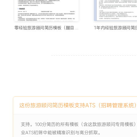
子档案，保证信息齐全与保密，资料准确率达XXX%，材料处理
工作业绩：
1.累计接待旅游咨询超XXX人次，成功转化意向客户XXX名，
零经验旅游顾问简历模板（醒目设计）
元。
2.独立完成XXX个定制游方案设计，客户满意度评分平均达
X.X分（满分X分）。
3.管理XXX名长期活跃客户，通过维护实现客户复购率XXX%
4.处理行程中各类应急事件XXX起，客户投诉解决满意率达XX
5.高效完成XXX套团队及个人签证材料处理，实现零差错。
6.参与公司新品内测与推广，成功销售XXX个新品名额，获得
主动离职，希望有更多的工作挑战和涨薪机会。
这份旅游顾问简历模板支持ATS（招聘管理系统
项目经历
2024-09
-
2025-12
暑期亲子游产品线拓展与销售
支持。100分简历的所有模板（含这款旅游顾问专用模板
攻坚
业ATS初筛中能被精准识别与高分抓取。