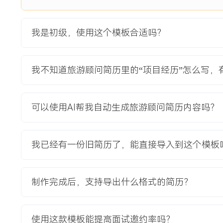
公司为应对暑期市场，决定重点拓展国内亲子游学与度假产品
度体验内容，在XXX平台上线后咨询量高但转化率不足XXX%
我是初级，使用这个模板合适吗？
重、孩子参与度设计薄弱。项目目标是在X个月内，完成X条
售额XXX万。
项目职责：
我不知道旅游顾问简历里的“项目经历”怎么写，
1.市场与竞品分析：收集分析主流OTA平台上前XXX名亲子
出客户关于课程、安全、餐饮的核心关注点，输出分析报告。
2.产品内容设计协同：作为销售前端代表，参与产品部的新线
可以使用AI帮我自动生成旅游顾问简历内容吗？
高频需求，提出增加非遗手作、自然科普等体验环节的建议，
3.销售材料准备与培训：负责新线路的销售话术标准化，制作
织并主持面向销售团队的内部培训会，确保XXX名同事清晰掌
我已经有一份旧简历了，能直接导入到这个模板
4.试点销售与反馈闭环：独立承担首批XXX个名额的试点销
预订疑问与出行反馈，每周汇总给产品与运营团队，推动快速
制作完成后，支持导出什么格式的简历？
项目业绩：
1.负责的X条新线路全部上线，暑期累计成团XXX个，实现销
XXX%。
使用这款模板能提高面试邀约率吗？
2.通过优化销售物料与培训，项目相关产品整体转化率从XXX%