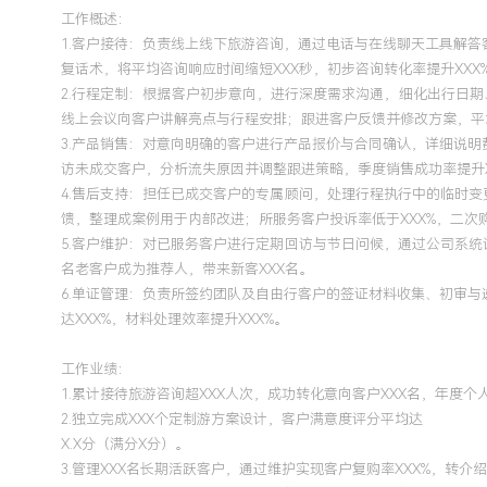
工作概述：
1.客户接待：负责线上线下旅游咨询，通过电话与在线聊天工具解
复话术，将平均咨询响应时间缩短XXX秒，初步咨询转化率提升XXX
2.行程定制：根据客户初步意向，进行深度需求沟通，细化出行日
线上会议向客户讲解亮点与行程安排；跟进客户反馈并修改方案，平均
3.产品销售：对意向明确的客户进行产品报价与合同确认，详细说
访未成交客户，分析流失原因并调整跟进策略，季度销售成功率提升X
4.售后支持：担任已成交客户的专属顾问，处理行程执行中的临时
馈，整理成案例用于内部改进；所服务客户投诉率低于XXX%，二次购
5.客户维护：对已服务客户进行定期回访与节日问候，通过公司系
名老客户成为推荐人，带来新客XXX名。
6.单证管理：负责所签约团队及自由行客户的签证材料收集、初审
达XXX%，材料处理效率提升XXX%。
工作业绩：
1.累计接待旅游咨询超XXX人次，成功转化意向客户XXX名，年度个
2.独立完成XXX个定制游方案设计，客户满意度评分平均达
X.X分（满分X分）。
3.管理XXX名长期活跃客户，通过维护实现客户复购率XXX%，转介绍