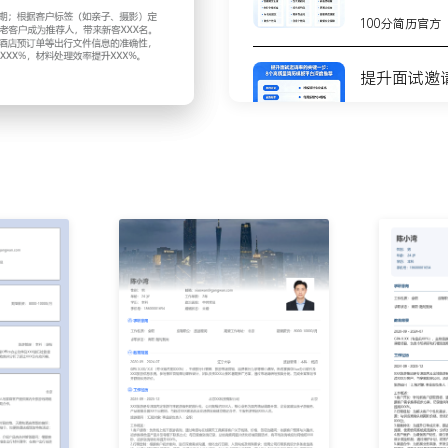
行日期、人员构成及特殊要
100分简历官方
酒店、门票、交通的初步占
亮点与行程安排；跟进客户
提升面试邀
程成交率维持在XXX%以
100分简历官方
细说明费用包含与注意事
开具发票；为客户办理旅游
8个高质量
析流失原因并调整跟进策
测
100分简历官方
临时变更与突发问题，如酒
XX小时内得到响应；行程
不会写简历
步
内部改进；所服务客户投诉
100分简历官方
司系统记录客户偏好及重要
惠活动；策划老客户答谢活
你的简历为
，带来新客XXX名。
100分简历官方
初审与递送；核对机票订
送给客户；建立客户资料电