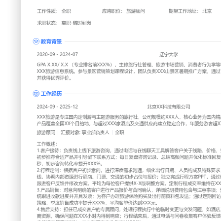
工作性质: 全职
应聘职位: 旅游顾问
期望工作地址: 北京
期望薪资:
求职状态: 离职-随时到岗
工作经历
2024-09
-
2025-12
北京XX科技有限公司
XXX旅游是专注国内定制游与主题游服务的旅行社，公司规模
精品线路开发、企业团建及亲子游服务，产品覆盖全国XX个目
交通供应商建立稳定合作，年服务游客超XXX人次。
旅游顾问
汇报对象：部门总监
工作概述：
1.客户接待：负责线上线下旅游咨询，通过电话与在线聊天工
格、签证的疑问；依据客户预算与兴趣点，初步推荐合适产品
复盘咨询记录，总结高频问题并优化标准回复话术，将平均咨询
步咨询转化率提升XXX%。