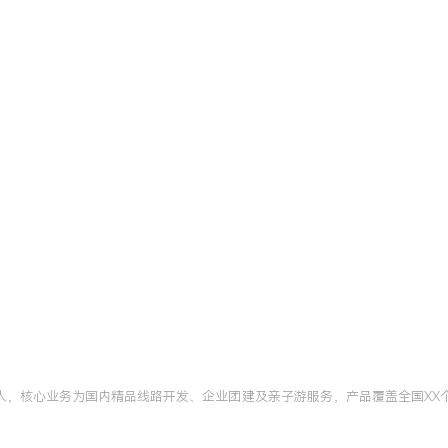
商资源解决行程突发状况，
执行力：紧跟旅游市场动
推动销售转化率提升
力。
定制旅行管家认证
北京
、资源谈判与风险管理。将所
案模板，使负责的定制游客
X人，核心业务为国内精品线路开发、企业团建及亲子游服务，产品覆盖全国XX