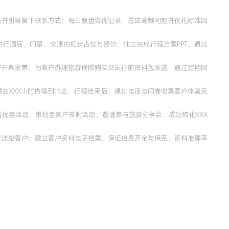
品并引导留下联系方式；每日复盘咨询记录，总结高频问题并优化标准回
行酒店、门票、交通的初步占位与报价；独立完成行程方案PPT，通过
并开具发票；为客户办理旅游保险购买及出行前资料包发送；通过定期回
在XXX小时内得到响应；行程结束后，通过电话与问卷收集客户体验反
优惠活动；策划老客户答谢活动，邀请参与旅游分享会，成功转化XXX
发送给客户；建立客户资料电子档案，保证信息齐全与保密，资料准确率