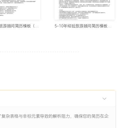
用的制作简历网站与在线简历工具推荐（2026）
5678阅读
3-5年经验旅游顾问简历模板（方正版）
5-10年经验旅游顾问简历模板（经典设计）
历生成工具实测：从智能制作到优化，国内外精选推荐
11938阅读
I辅助：八个值得尝试的简历制作平台
11844阅读
眼前一亮的简历：8个值得收藏的简历制作网站
9484阅读
除了复杂表格与非标元素导致的解析阻力，确保您的简历在企