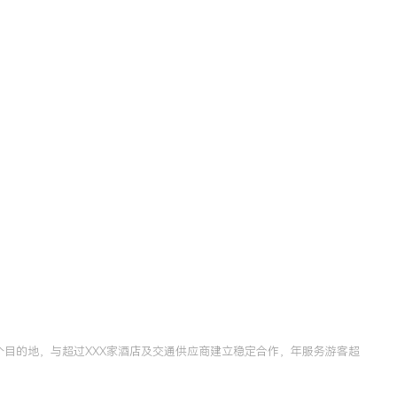
个目的地，与超过XXX家酒店及交通供应商建立稳定合作，年服务游客超