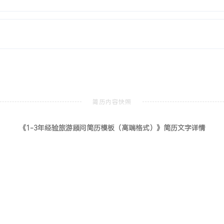
满意度达
旅游管理
本科
、旅游市场营销、消费者行为学等
参与景区营销策划课程设计，
《1-3年经验旅游顾问简历模板（高端格式）》简历文字详情
，完成全案策划书并获得优
超XXX人次，独立完成销
求转化：擅长将模糊的客户
X，复购率达XXX%。资源