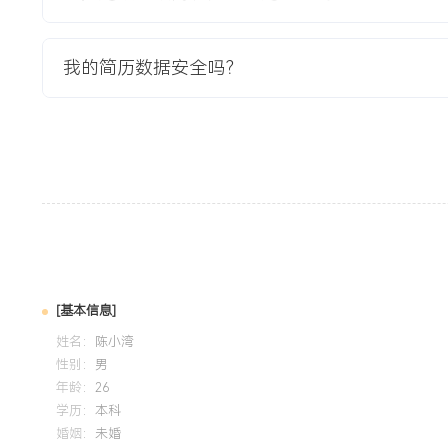
3.收集并推动落地客户优化建议XXX条，项目结束后客户平均
X.X分。
我的简历数据安全吗？
4.项目经验被总结为标准SOP，应用于后续秋冬季产品开发。
教育背景
2020-09
-
2024-07
辽宁大学
GPA X.XX/ X.X （专业排名前XXX%），主修旅行社管理
核心课程。熟练掌握Office办公软件及XXX旅游信息系统。
团队负责XXX山景区暑期推广方案，通过市场调研与预算分配
秀评价。
[基本信息]
姓名：
自我评价
陈小湾
性别：
男
销售与服务经验：拥有近X年旅游顾问一线经验，累计服务客户
年龄：
26
售额XXX万元，深刻理解从咨询、定制到售后全流程。客户需
学历：
本科
婚姻：
未婚
需求转化为具体可执行的行程方案，定制游客户满意度平均分X.