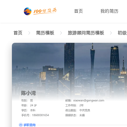
首页
我的简历
首页
简历模板
旅游顾问简历模板
初级[
返回样式图
正在查看1-3年经验旅游顾问简历模板（高端格
陈小湾
性别: 男
年龄: 26
学历: 本科
婚姻状态: 未婚
工作年限: 4年
政治面
邮箱: xiaowan@gangwan.com
电话号码: 18600001654
求职意向