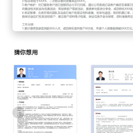
2.行程定制：根据客户初步意向，进行深度需求沟通，细化出
求；使用公司行程系统设计多条备选路线，协调内部资源进行
位与报价；独立完成行程方案PPT，通过线上会议向客户讲解
反馈并修改方案，平均为每位客户提供X-X版调整方案，定制行
上。
3.产品销售：对意向明确的客户进行产品报价与合同确认，详
项；处理定金与尾款支付，使用公司财务系统跟进收款进度并
猜你想用
保险购买及出行前资料包发送；通过定期回访未成交客户，分
略，季度销售成功率提升XXX%，平均客单价达到XXX元。
4.售后支持：担任已成交客户的专属顾问，处理行程执行中的
店入住、航班调整等；协调地接社与供应商资源，确保问题在X
结束后，通过电话与问卷收集客户体验反馈，整理成案例用于
率低于XXX%，二次购买意向收集率达XXX%。
5.客户维护：对已服务客户进行定期回访与节日问候，通过公
日期；根据客户标签（如亲子、摄影）定向推送相关新品与优
动，邀请参与旅游分享会，成功转化XXX名老客户成为推荐人
6.单证管理：负责所签约团队及自由行客户的签证材料收集、
单、酒店预订单等出行文件信息的准确性，确保无误后打包发