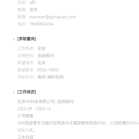
年限：
4年
协调与问题处理：具备良好的应急处理能力，能快速协调供应
面貌：
党员
累计处理问题XXX余起，客户投诉解决满意率XXX%。学习与
邮箱：
xiaowan@gangwan.com
态，能快速掌握新产品知识并转化为销售动能，在重点项目中
电话：
18600001654
XXX%。性格细致耐心，乐于沟通，能承受销售岗位的工作压
[求职意向]
培训经历
工作性质：
全职
应聘职位：
旅游顾问
2024-09
-
2025-12
岗湾培训中心
期望城市：
北京
期望薪资：
8000-10000
XXXX年X月获得该认证，系统学习了高端定制游的服务流程
求职状态：
离职-随时到岗
学应用于实际客户服务中，优化了行程方案呈现结构与应急预
户满意度提升X%，方案一次性通过率提高XXX%。
[工作经历]
北京XX科技有限公司 | 旅游顾问
2024-09 - 2025-12
公司背景：
XXX旅游是专注国内定制游与主题游服务的旅行社，公司规模约XX
XXX人次。
工作内容：